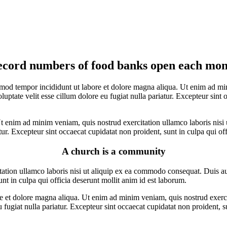
cord numbers of food banks open each mo
smod tempor incididunt ut labore et dolore magna aliqua. Ut enim ad min
ptate velit esse cillum dolore eu fugiat nulla pariatur. Excepteur sint o
t enim ad minim veniam, quis nostrud exercitation ullamco laboris nisi 
atur. Excepteur sint occaecat cupidatat non proident, sunt in culpa qui of
A church is a community
ion ullamco laboris nisi ut aliquip ex ea commodo consequat. Duis aute 
unt in culpa qui officia deserunt mollit anim id est laborum.
re et dolore magna aliqua. Ut enim ad minim veniam, quis nostrud exerc
eu fugiat nulla pariatur. Excepteur sint occaecat cupidatat non proident, s