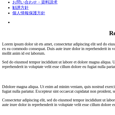
お問い合わせ・資料請求
勧誘方針
個人情報保護方針
View
Larger
Image
Re
Lorem ipsum dolor sit ets amet, consectetur adipiscing elit sed do eiu
ex ea commodo consequat. Duis aute irure dolor in reprehenderit in volu
mollit anim id est laborum.
Sed do eiusmod tempor incididunt ut labore et dolore magna aliqua. U
reprehenderit in voluptate velit esse cillum dolore eu fugiat nulla pari
Ddolore magna aliqua. Ut enim ad minim veniam, quis nostrud exercitat
fugiat nulla pariatur. Excepteur sint occaecat cupidatat non proident, s
Consectetur adipiscing elit, sed do eiusmod tempor incididunt ut labo
aute irure dolor in reprehenderit in voluptate velit esse cillum dolore 