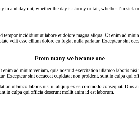
y in and day out, whether the day is stormy or fair, whether I’m sick or
d tempor incididunt ut labore et dolore magna aliqua. Ut enim ad minim 
te velit esse cillum dolore eu fugiat nulla pariatur. Excepteur sint occa
From many we become one
t enim ad minim veniam, quis nostrud exercitation ullamco laboris nisi 
atur. Excepteur sint occaecat cupidatat non proident, sunt in culpa qui of
ion ullamco laboris nisi ut aliquip ex ea commodo consequat. Duis aute 
unt in culpa qui officia deserunt mollit anim id est laborum.