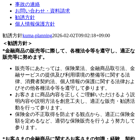
事故の連絡
お問い合わせ・資料請求
勧誘方針
個人情報保護方針
勧誘方針
kuma-planning
2026-02-02T09:02:18+09:00
＜勧誘方針＞
*金融商品の販売等に際して、各種法令等を遵守し、適正な
販売等に努めます。
販売等にあたっては、保険業法、金融商品取引法、金
融サービスの提供及び利用環境の整備等に関する法
律、消費者契約法、個人情報の保護に関する法律およ
びその他各種法令等を遵守して参ります。
お客さまに商品内容を正しくご理解いただけるよう説
明内容や説明方法を創意工夫し、適正な販売・勧誘活
動を行って参ります。
保険金の不正取得を防止する観点から、適正に保険金
額を定めるなど、適切な保険販売を行うよう努力して
参ります。
*お客さまの金融商品に関するお客さまの知識・経験、契約