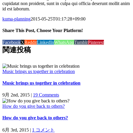
cupidatat non proident, sunt in culpa qui officia deserunt mollit anim
id est laborum.
kuma-planning
2015-05-25T01:17:28+09:00
Share This Post, Choose Your Platform!
Facebook
X
Reddit
LinkedIn
WhatsApp
Tumblr
Pinterest
関連投稿
Music brings us together in celebration
Music brings us together in celebration
9月 2nd, 2015
|
19 Comments
How do you give back to others?
How do you give back to others?
6月 3rd, 2015
|
1 コメント